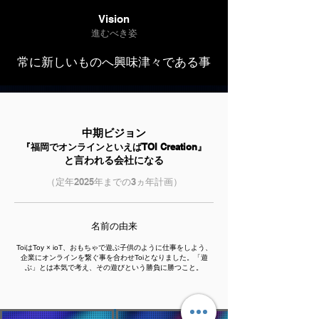
Vision
進むべき姿
常に新しいものへ興味津々である事
中期ビジョン
『福岡でオンラインといえばTOI Creation』
と言われる会社になる
（定年2025年までの3ヵ年計画）
名前の由来
ToiはToy × ioT、おもちゃで遊ぶ子供のように仕事をしよう、
企業にオンラインを繋ぐ事を合わせToiとなりました。「遊
ぶ」とは本気で考え、その遊びという勝負に勝つこと。